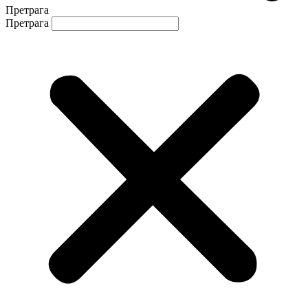
Претрага
Претрага