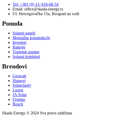
Tel: +381 (0) 11/ 618-68-54
Email: office@skada-energy.rs
Ul. Hercegovačka 15a, Beograd na vodi
Ponuda
Solarni paneli
Montažne konstrukcije
Inverteri
Baterije
Toplotne pumpe
Solarni kolektori
Brendovi
Growatt
Huawei
Solarclarity
Luxen
JA Solar
Fronius
Bosch
Skada Energy © 2024 Sva prava zadržana