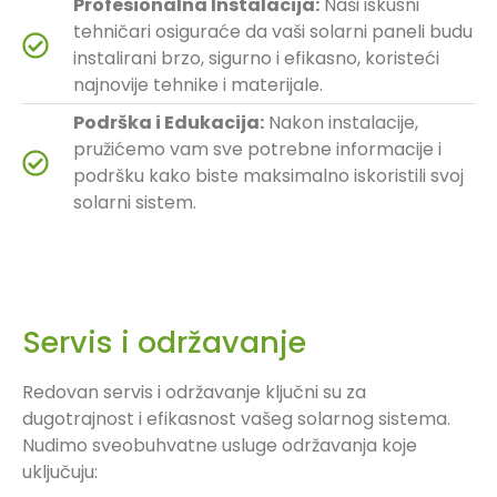
Profesionalna Instalacija:
Naši iskusni
tehničari osiguraće da vaši solarni paneli budu
instalirani brzo, sigurno i efikasno, koristeći
najnovije tehnike i materijale.
Podrška i Edukacija:
Nakon instalacije,
pružićemo vam sve potrebne informacije i
podršku kako biste maksimalno iskoristili svoj
solarni sistem.
Servis i održavanje
Redovan servis i održavanje ključni su za
dugotrajnost i efikasnost vašeg solarnog sistema.
Nudimo sveobuhvatne usluge održavanja koje
uključuju: