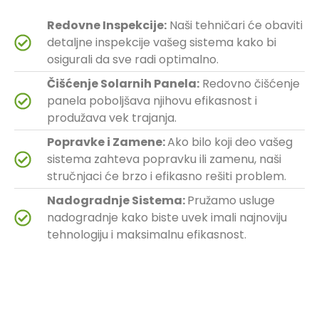
Redovne Inspekcije:
Naši tehničari će obaviti
detaljne inspekcije vašeg sistema kako bi
osigurali da sve radi optimalno.
Čišćenje Solarnih Panela:
Redovno čišćenje
panela poboljšava njihovu efikasnost i
produžava vek trajanja.
Popravke i Zamene:
Ako bilo koji deo vašeg
sistema zahteva popravku ili zamenu, naši
stručnjaci će brzo i efikasno rešiti problem.
Nadogradnje Sistema:
Pružamo usluge
nadogradnje kako biste uvek imali najnoviju
tehnologiju i maksimalnu efikasnost.