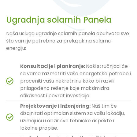
Ugradnja solarnih Panela
Naša usluga ugradnje solarnih panela obuhvata sve
što vam je potrebno za prelazak na solarnu
energiju:
Konsultacije i planiranje:
Naši stručnjaci će
sa vama razmotriti vaše energetske potrebe i
proceniti vašu nekretninu kako bi razvili
prilagođeno rešenje koje maksimizira
efikasnost i povrat investicije.
Projektovanje i Inženjering:
Naš tim će
dizajnirati optimalan sistem za vašu lokaciju,
uzimajući u obzir sve tehničke aspekte i
lokalne propise.