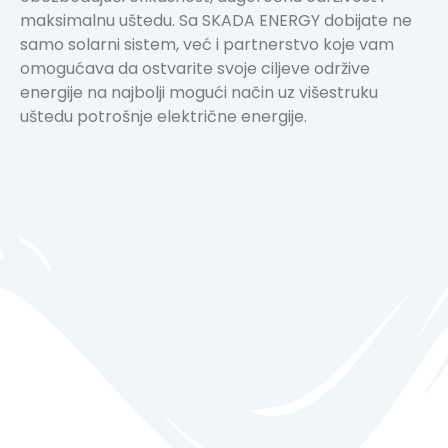
maksimalnu uštedu. Sa SKADA ENERGY dobijate ne
samo solarni sistem, već i partnerstvo koje vam
omogućava da ostvarite svoje ciljeve održive
energije na najbolji mogući način uz višestruku
uštedu potrošnje električne energije.