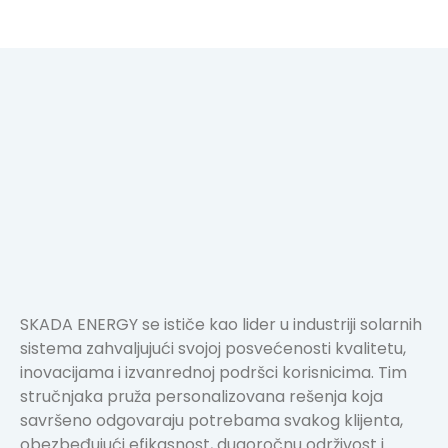
SKADA ENERGY se ističe kao lider u industriji solarnih
sistema zahvaljujući svojoj posvećenosti kvalitetu,
inovacijama i izvanrednoj podršci korisnicima. Tim
stručnjaka pruža personalizovana rešenja koja
savršeno odgovaraju potrebama svakog klijenta,
obezbeđujući efikasnost, dugoročnu održivost i