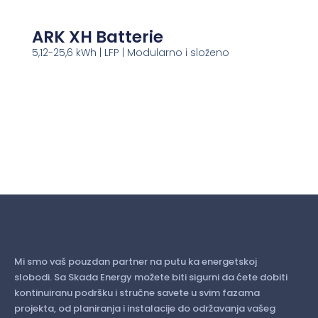
ARK XH Batterie
5,12-25,6 kWh | LFP | Modularno i složeno
Mi smo vaš pouzdan partner na putu ka energetskoj
slobodi. Sa Skada Energy možete biti sigurni da ćete dobiti
kontinuiranu podršku i stručne savete u svim fazama
projekta, od planiranja i instalacije do održavanja vašeg