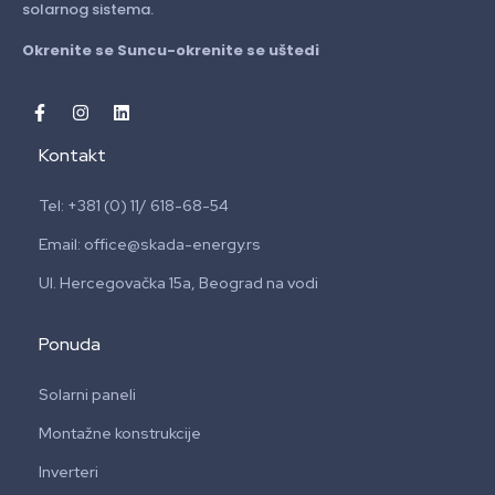
solarnog sistema.
Okrenite se Suncu-okrenite se uštedi
Kontakt
Tel: +381 (0) 11/ 618-68-54
Email: office@skada-energy.rs
Ul. Hercegovačka 15a, Beograd na vodi
Ponuda
Solarni paneli
Montažne konstrukcije
Inverteri