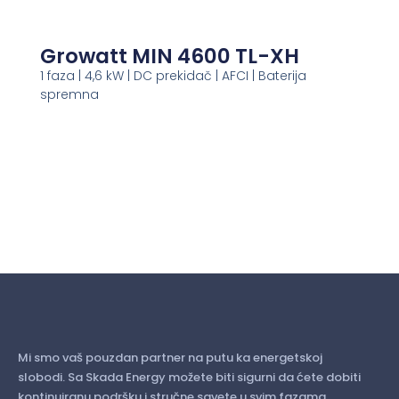
Growatt MIN 4600 TL-XH
1 faza | 4,6 kW | DC prekidač | AFCI | Baterija
spremna
Mi smo vaš pouzdan partner na putu ka energetskoj
slobodi. Sa Skada Energy možete biti sigurni da ćete dobiti
kontinuiranu podršku i stručne savete u svim fazama