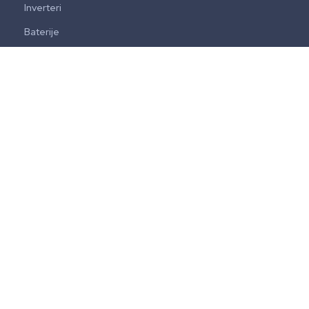
Inverteri
Baterije
Toplotne pumpe
Solarni kolektori
Brendovi
Growatt
Huawei
Solarclarity
Luxen
JA Solar
Fronius
Bosch