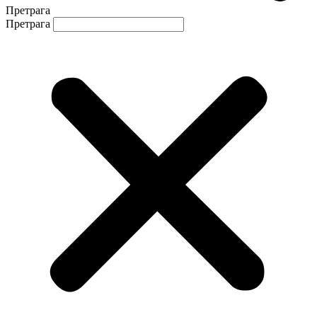
Претрага
Претрага