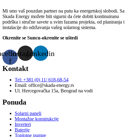
Mi smo vaš pouzdan partner na putu ka energetskoj slobodi. Sa
Skada Energy možete biti sigurni da ćete dobiti kontinuiranu
podršku i stručne savete u svim fazama projekta, od planiranja i
instalacije do održavanja vašeg solarnog sistema.
Okrenite se Suncu-okrenite se uštedi
acebook-
Instagram
Linkedin
f
Kontakt
Tel: +381 (0) 11/ 618-68-54
Email: office@skada-energy.rs
Ul. Hercegovačka 15a, Beograd na vodi
Ponuda
Solarni paneli
Montažne konstrukcije
Inverteri
Baterije
Toplotne pumpe